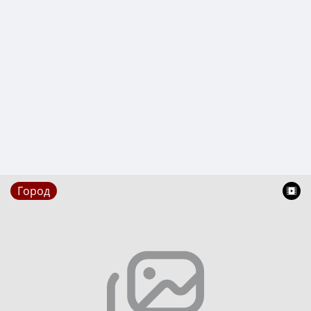
Город