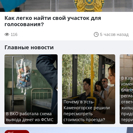
Как легко найти свой участок для
голосования?
116
5 часов назад
Главные новости
В Каз
изме
благо
регл
Почему в Усть-
ответ
Каменогорске решили
жильц
В ВКО работала схема
пересмотреть
прид
вывода денег из ФСМС
стоимость проезда?
терр