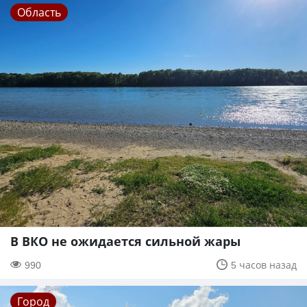
Область
В ВКО не ожидается сильной жары
990
5 часов назад
Город