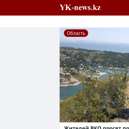
Область
Жителей ВКО просят п