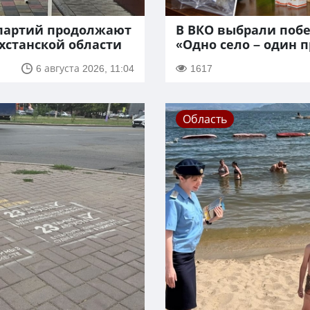
партий продолжают
В ВКО выбрали поб
ахстанской области
«Одно село – один 
6 августа 2026, 11:04
1617
Область