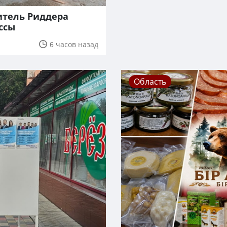
итель Риддера
ссы
6 часов назад
Область