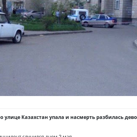
о улице Казахстан упала и насмерть разбилась дево
инцидент случился днем 2 мая.