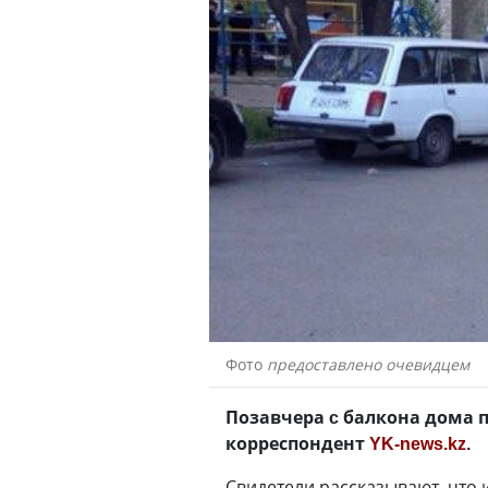
Фото
предоставлено очевидцем
Позавчера c балкона дома п
корреспондент
YK-news.kz
.
Свидетели рассказывают, что 