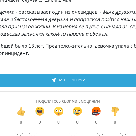
ения, -
рассказывает один из очевидцев. -
Мы с друзьям
жала обеспокоенная девушка и попросила пойти с ней. 
ала признаков жизни. Я измерил ее пульс. Сначала он с
подъезда выскочил какой-то парень и сбежал.
бшей было 13 лет. Предположительно, девочка упала с б
т инцидент.
НАШ ТЕЛЕГРАМ
Поделитесь своими эмоциями
0
0
0
0
0
0