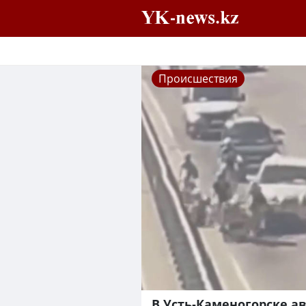
Происшествия
В Усть-Каменогорске а