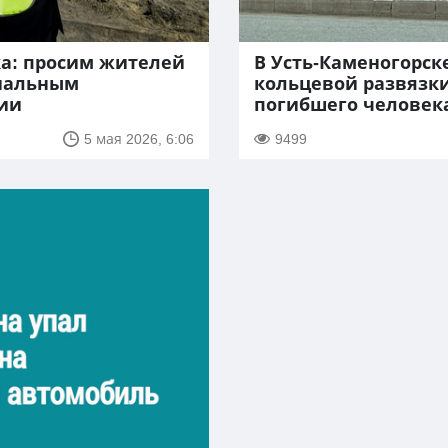
ка: просим жителей
В Усть-Каменогорск
иальным
кольцевой развязк
ии
погибшего человек
5 мая 2026, 6:06
9499