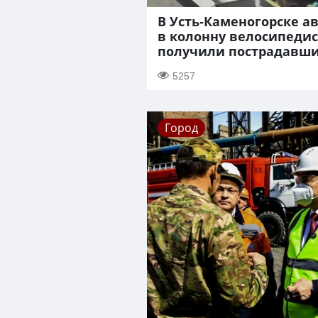
В Усть-Каменогорске а
в колонну велосипедис
получили пострадавш
5257
Город