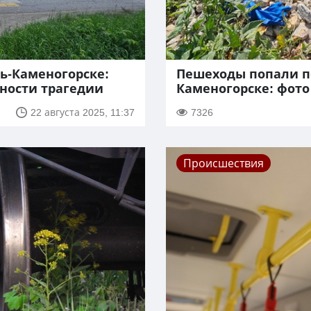
ть-Каменогорске:
Пешеходы попали по
ности трагедии
Каменогорске: фото
22 августа 2025, 11:37
7326
Происшествия