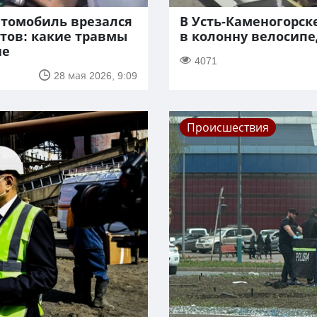
втомобиль врезался
В Усть-Каменогорск
тов: какие травмы
в колонну велосип
ие
4071
28 мая 2026, 9:09
Происшествия