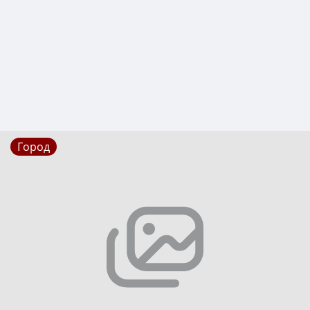
Город