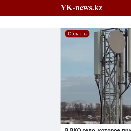
Область
В ВКО село, которое пр