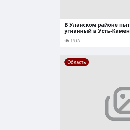
В Уланском районе пы
угнанный в Усть-Каме
1918
Область