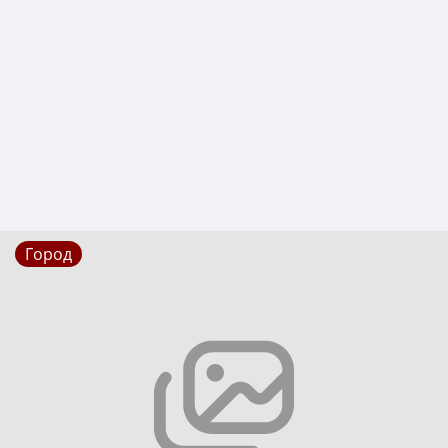
Город