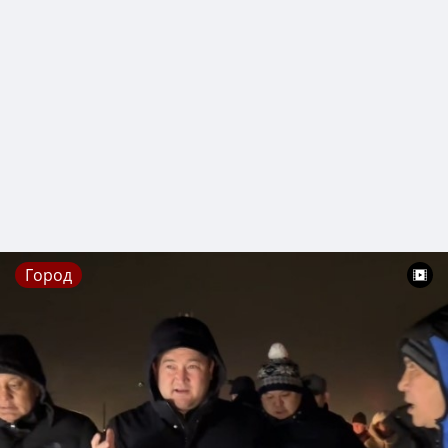
Город