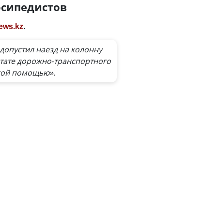
осипедистов
ews.kz
.
 допустил наезд на колонну
ьтате дорожно-транспортного
кой помощью».