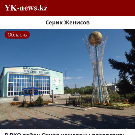
Серик Женисов
Область