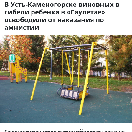
В Усть-Каменогорске виновных в
гибели ребенка в «Саулетае»
освободили от наказания по
амнистии
Специализированным межрайонным судом по