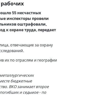
 рабочих
зошло 55 несчастных
нные инспекторы провели
альников оштрафовали,
д к охране труда, передает
лица, отвечающие за охрану
сследований.
ив их по отраслям и географии
-металлургических
 месте бюджетные
ство. ВКО занимает второе
погибших и седьмое - по