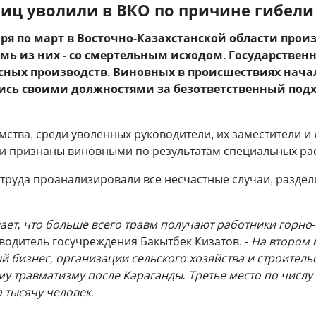
иц уволили в ВКО по причине гибели
аря по март в Восточно-Казахстанской области прои
емь из них - со смертельным исходом. Государстве
сных производств. Виновных в происшествиях нач
ись своими должностями за безответственный подхо
тва, среди уволенных руководители, их заместители и 
они признаны виновными по результатам специальных ра
труда проанализировали все несчастные случаи, раздел
ает, что больше всего травм получают работники горно
оводитель госучреждения Бакытбек Кизатов.
- На втором
й бизнес, организации сельского хозяйства и строитель
у травматизму после Караганды. Третье место по числу 
а тысячу человек.