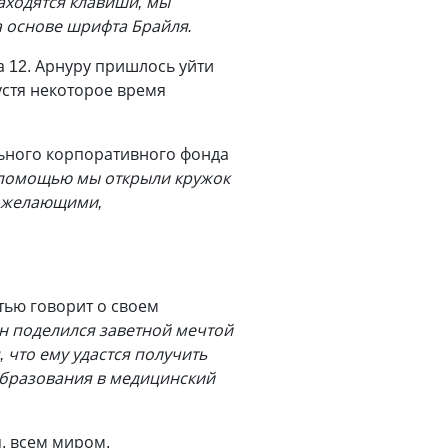
находятся клавиши, мы
а основе шрифта Брайля.
а 12. Арнуру пришлось уйти
устя некоторое время
ьного корпоративного фонда
 помощью мы открыли кружок
с желающими,
стью говорит о своем
он поделился заветной мечтой
 что ему удастся получить
 образования в медицинский
, всем миром.