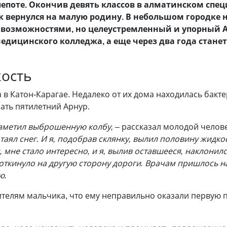
лепоте. Окончив девять классов в алматинском сп
к вернулся на малую родину. В небольшом городке 
возможностями, но целеустремленный и упорный А
 медицинского колледжа, а еще через два года ста
кость
а в Катон-Карагае. Недалеко от их дома находилась бак
ать пятилетний Арнур.
заметил выброшенную колбу, –
рассказал молодой челов
 таял снег. И я, подобрав склянку, вылил половину жидк
 мне стало интересно, и я, вылив оставшееся, наклонилс
откинуло на другую сторону дороги. Врачам пришлось на
ю.
ителям мальчика, что ему неправильно оказали первую 