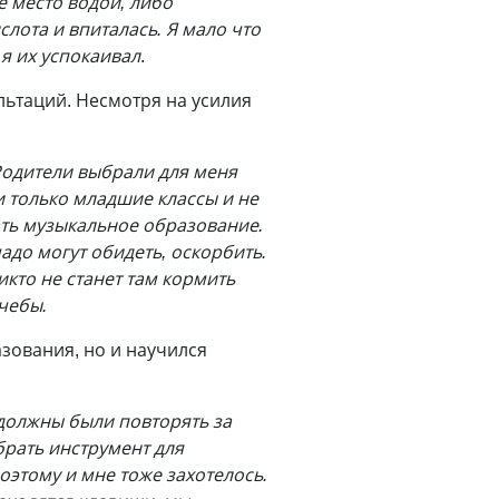
е место водой, либо
слота и впиталась. Я мало что
 я их успокаивал
.
льтаций. Несмотря на усилия
Родители выбрали для меня
 только младшие классы и не
ать музыкальное образование.
адо могут обидеть, оскорбить.
Никто не станет там кормить
учебы.
зования, но и научился
 должны были повторять за
брать инструмент для
­этому и мне тоже захотелось.