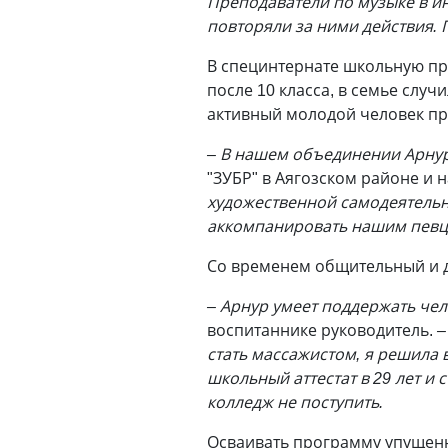
Преподаватели по музыке в ин
повторяли за ними действия. 
В специнтернате школьную про
после 10 класса, в семье слу
активный молодой человек пр
– В нашем объединении Арнур 
"ЗУБР" в Аягозском районе и 
художественной самодеятельн
аккомпанировать нашим певц
Со временем общительный и 
– Арнур умеет поддержать чел
воспитаннике руководитель.
–
стать массажистом, я решила в
школьный аттестат в 29 лет и
колледж не поступить.
Осваивать программу упущенн