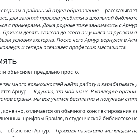
экстерном в районный отдел образования, –
рассказывает
оле, для занятий просила учебники в школьной библиоте
ься с примерами. Дома родные тоже занимались с Арнур
. Причем девять классов до этого он учился на русском 
были условия экстерна. После чего Арнур вернулся в Алма
 колледж и теперь осваивает профессию массажиста.
мять
ти объясняет предельно просто.
не так много возможностей найти работу и зарабатывать
ется Арнур. –
Я думаю, это мой шанс. В колледже органи
ионов страны, мы все учимся бесплатно и получаем стип
, конечно, отличается оn обычного конспектирования л
лненных шрифтом Брайля, в студенческой библиотеке не
о, –
объясняет Арнур.
– Приходя на лекцию, мы кладем п