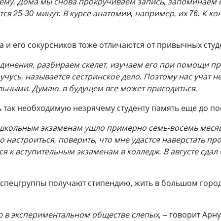
ему. Дома мы снова прокручиваем запись, запоминаем е
ся 25-30 минут. В курсе анатомии, например, их 76. К кон
а и его сокурсников тоже отличаются от привычных сту
динения, разбираем скелет, изучаем его при помощи пр
я учусь, называется сестринское дело. Поэтому нас учат 
льными. Думаю, в будущем все может пригодиться.
 так необходимую незрячему студенту память еще до по
 школьным экзаменам ушло примерно семь-восемь месяц
 настроиться, поверить, что мне удастся наверстать пр
ся к вступительным экзаменам в колледж. В августе сдал
 спецгруппы получают стипендию, жить в большом город
ю в экспериментальном обществе слепых, –
говорит Арну