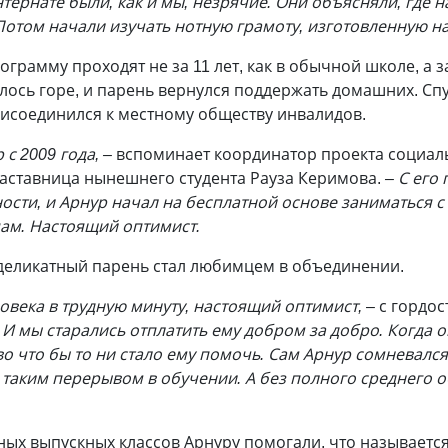
тернате были, как и мы, незрячие. Они объясняли, где 
Потом начали изучать нотную грамоту, изготовленную н
грамму проходят не за 11 лет, как в обычной школе, а з
чилось горе, и парень вернулся поддержать домашних. Сп
исоединился к местному обществу инвалидов.
с 2009 года, –
вспоминает координатор проекта социал
наставница нынешнего студента Рауза Керимова.
– С его
ости, и Арнур начал на бесплатной основе заниматься 
ам. Настоящий оптимист.
деликатный парень стал любимцем в объединении.
овека в трудную минуту, настоящий оптимист,
– с гордо
 И мы старались отплатить ему добром за добро. Когда 
о что бы то ни стало ему помочь. Сам Арнур сомневался,
 с таким перерывом в обучении. А без полного среднего
ых выпускных классов Арнуру помогали, что называется