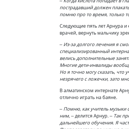
– Когда кислота попадает в г
пострадавший должен плакать
помню про то время, только т
Следующие пять лет Арнура и 
врачей, вернуть мальчику зре
– Из-за долгого лечения я смог
специализированный интернат
велись дополнительные занят
Многие дети-инвалиды вообще 
Но я точно могу сказать, что 
незрячего с ложечки, зато мно
В алматинском интернате Арн
отлично играть на баяне.
– Помню, как учитель музыки 
ним, –
делится Арнур.
– Так пр
дальнейшего обучения. Я часто