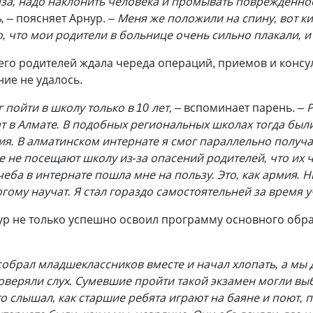
лаза, надо наклонить человека и промывать поврежденно
, –
поясняет Арнур.
– Меня же положили на спину, вот ки
о, что мои родители в больнице очень сильно плакали, и
его родителей ждала череда операций, приемов и консу
ние не удалось.
 пойти в школу только в 10 лет, –
вспоминает парень.
– 
 в Алмате. В подобных региональных школах тогда были
ия. В алматинском интернате я смог параллельно получ
не посещают школу из-за опасений родителей, что их ч
учеба в интернате пошла мне на пользу. Это, как армия. 
гому научат. Я стал гораздо самостоятельней за время 
ур не только успешно освоил программу основного обра
собрал младшеклассников вместе и начал хлопать, а мы
оверяли слух. Сумевшие пройти такой экзамен могли вы
 слышал, как старшие ребята играют на баяне и поют, по