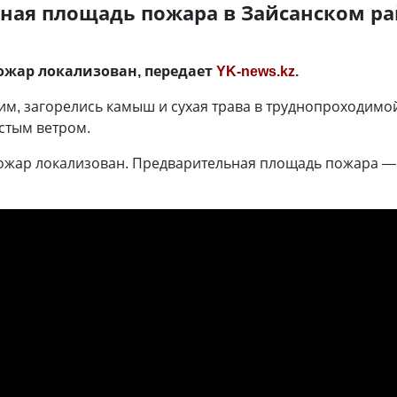
ная площадь пожара в Зайсанском рай
ожар локализован, передает
YK-news.kz
.
им, загорелись камыш и сухая трава в труднопроходимой
стым ветром.
жар локализован. Предварительная площадь пожара — 