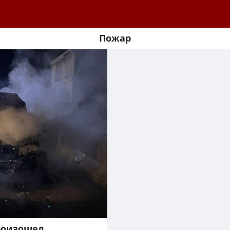
Пожар
роизошел