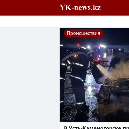
Происшествия
В Усть-Каменогорске п