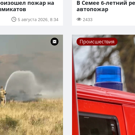
роизошел пожар на
В Семее 6-летний р
химикатов
автопожар
5 августа 2026, 8:34
2433
Происшествия