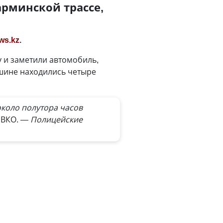
рминской трассе,
ws.kz
.
 и заметили автомобиль,
шине находились четыре
около полутора часов
 ВКО.
— Полицейские