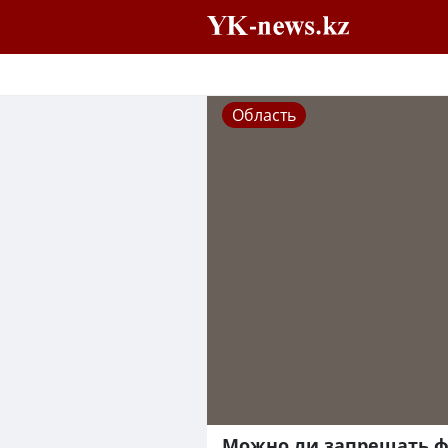
Область
Можно ли запрещать ф