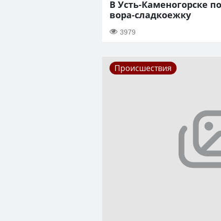
В Усть-Каменогорске п
вора-сладкоежку
3979
Происшествия