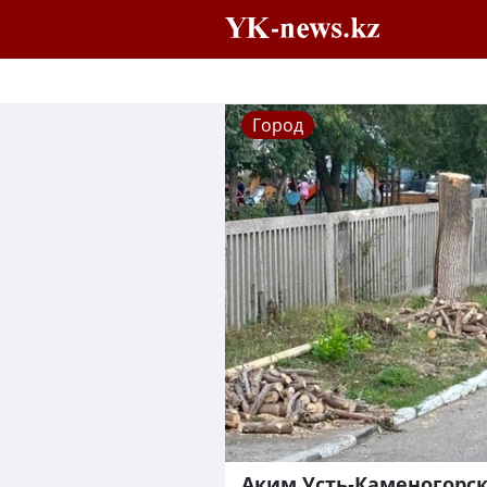
Город
Аким Усть-Каменогорс