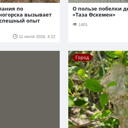
пания по
О пользе побелки д
ногорска вызывает
«Таза Өскемен»
 успешный опыт
1401
11 июля 2026, 4:22
Город