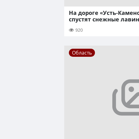
На дороге «Усть-Камен
спустят снежные лави
920
Область