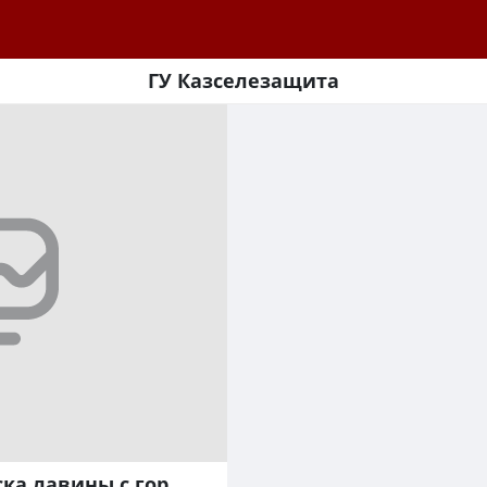
ГУ Казселезащита
ска лавины с гор