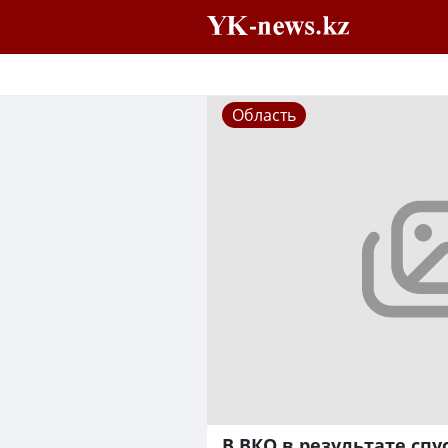
Область
В ВКО в результате спу