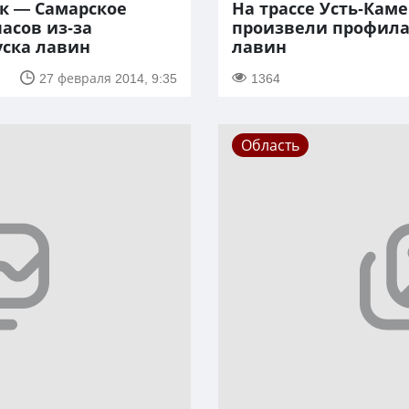
ск — Самарское
На трассе Усть-Кам
асов из-за
произвели профила
уска лавин
лавин
27 февраля 2014, 9:35
1364
Область