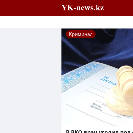
Криминал
В ВКО врач угодил под 