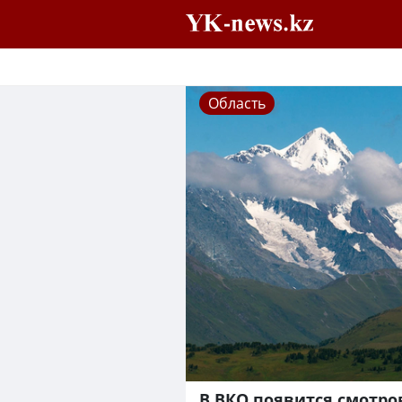
Область
В ВКО появится смотро