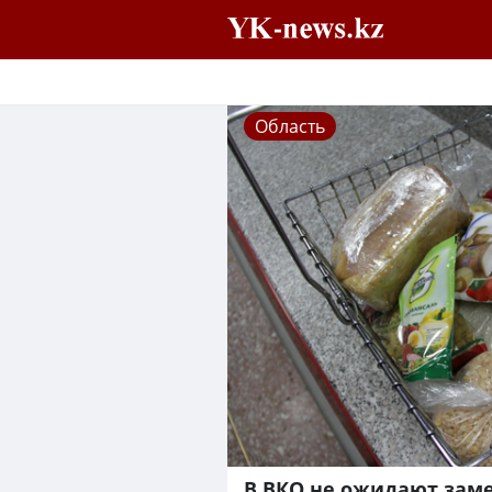
Область
В ВКО не ожидают заме