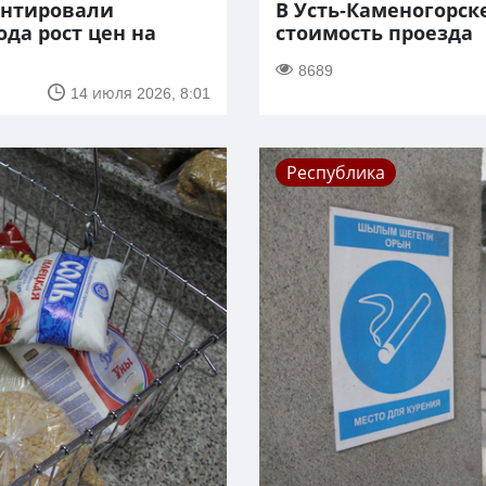
ентировали
В Усть-Каменогорск
ода рост цен на
стоимость проезда
8689
14 июля 2026, 8:01
Республика