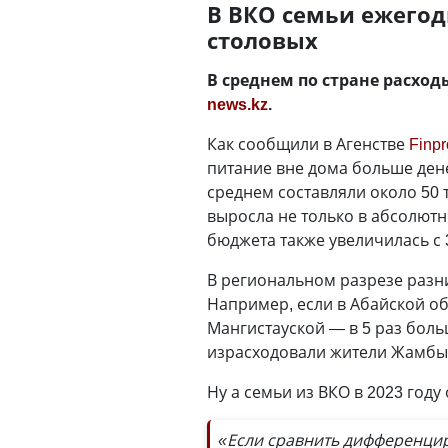
В ВКО семьи ежегодн
столовых
В среднем по стране расход
news.kz
.
Как сообщили в Агенстве
Finp
питание вне дома больше денег
среднем составляли около 50 т
выросла не только в абсолютн
бюджета также увеличилась с 
В региональном разрезе разни
Например, если в Абайской об
Мангистауской — в 5 раз боль
израсходовали жители Жамбыл
Ну а семьи из ВКО в 2023 году 
«Если сравнить дифференцир