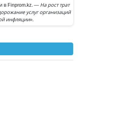
и в Finprom.kz. —
На рост трат
одорожание услуг организаций
ой инфляции».