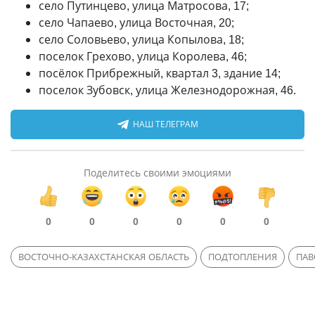
село Путинцево, улица Матросова, 17;
село Чапаево, улица Восточная, 20;
село Соловьево, улица Копылова, 18;
поселок Грехово, улица Королева, 46;
посёлок Прибрежный, квартал 3, здание 14;
поселок Зубовск, улица Железнодорожная, 46.
НАШ ТЕЛЕГРАМ
Поделитесь своими эмоциями
0
0
0
0
0
0
ВОСТОЧНО-КАЗАХСТАНСКАЯ ОБЛАСТЬ
ПОДТОПЛЕНИЯ
ПАВ