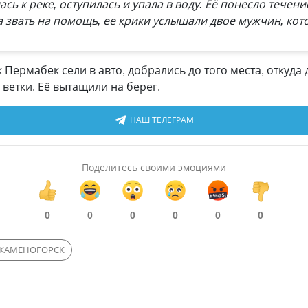
сь к реке, оступилась и упала в воду. Её понесло течен
 звать на помощь, ее крики услышали двое мужчин, кот
Пермабек сели в авто, добрались до того места, откуда 
 ветки. Её вытащили на берег.
НАШ ТЕЛЕГРАМ
Поделитесь своими эмоциями
0
0
0
0
0
0
-КАМЕНОГОРСК