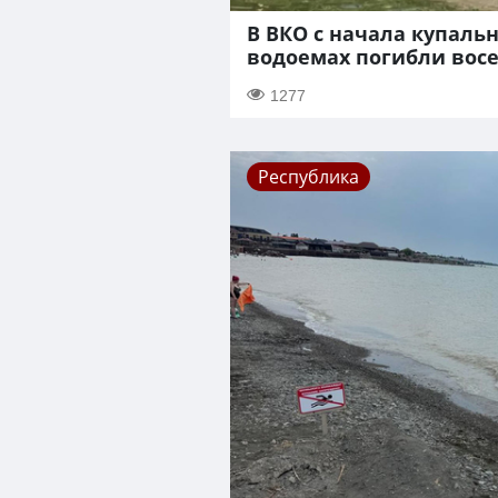
В ВКО с начала купальн
водоемах погибли вос
1277
Республика