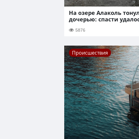
На озере Алаколь тону
дочерью: спасти удало
5876
Происшествия