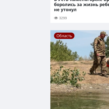
боролись за жизнь реб
не утонул
3299
Область