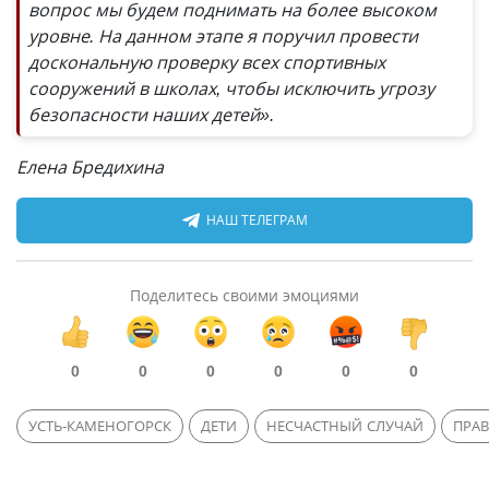
вопрос мы будем поднимать на более высоком
уровне. На данном этапе я поручил провести
доскональную проверку всех спортивных
сооружений в школах, чтобы исключить угрозу
безопасности наших детей».
Елена Бредихина
НАШ ТЕЛЕГРАМ
Поделитесь своими эмоциями
0
0
0
0
0
0
УСТЬ-КАМЕНОГОРСК
ДЕТИ
НЕСЧАСТНЫЙ СЛУЧАЙ
ПРА