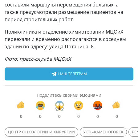
составили маршруты перемещения больных, а
также предусмотрели размещение пациентов на
период строительных работ.
Поликлиника и отделение химиотерапии МЦОиХ
переехали и временно располагаются в соседнем
здании по адресу: улица Потанина, 8.
Фото: пресс-служба МЦОиХ
НАШ ТЕЛЕГРАМ
Поделитесь своими эмоциями
0
0
0
0
0
0
ЦЕНТР ОНКОЛОГИИ И ХИРУРГИИ
УСТЬ-КАМЕНОГОРСК
РЕ