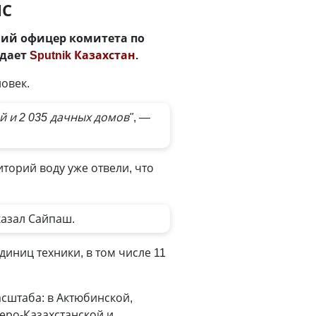
ЧС
ий офицер комитета по
едает
Sputnik Казахстан
.
овек.
й и 2 035 дачных домов"
, —
торий воду уже отвели, что
казал Сайпаш.
иниц техники, в том числе 11
асштаба: в Актюбинской,
еро-Казахстанской и