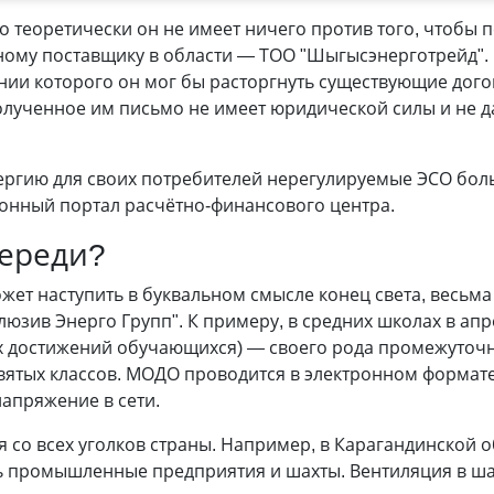
 теоретически он не имеет ничего против того, чтобы 
ому поставщику в области — ТОО "Шыгысэнерготрейд". Н
нии которого он мог бы расторгнуть существующие дог
олученное им письмо не имеет юридической силы и не д
ергию для своих потребителей нерегулируемые ЭСО больш
ронный портал расчётно-финансового центра.
переди?
может наступить в буквальном смысле конец света, весь
люзив Энерго Групп". К примеру, в средних школах в а
х достижений обучающихся) — своего рода промежуточ
вятых классов. МОДО проводится в электронном формате.
напряжение в сети.
 со всех уголков страны. Например, в Карагандинской 
 промышленные предприятия и шахты. Вентиляция в шах