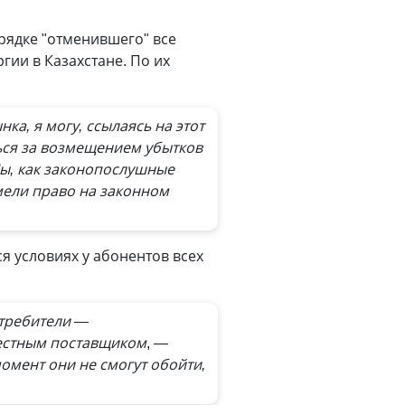
ядке "отменившего" все
ии в Казахстане. По их
а, я могу, ссылаясь на этот
ться за возмещением убытков
Мы, как законопослушные
мели право на законном
я условиях у абонентов всех
отребители —
вестным поставщиком
, —
омент они не смогут обойти,