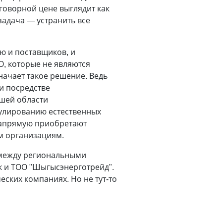
говорной цене выглядит как
задача — устранить все
 и поставщиков, и
О, которые не являются
ачает такое решение. Ведь
и посредстве
шей области
гулированию естественных
 напрямую приобретают
м организациям.
" между региональными
к и ТОО "Шыгысэнерготрейд".
ских компаниях. Но не тут-то