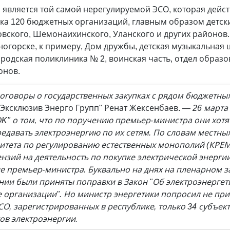
 является той самой нерегулируемой ЭСО, которая дейст
ка 120 бюджетных организаций, главным образом детски
овского, Шемонаихинского, Уланского и других районов
ногорске, к примеру, Дом дружбы, детская музыкальная 
родская поликлиника № 2, воинская часть, отдел образо
онов.
оговоры о государственных закупках с рядом бюджетны
"Эксклюзив Энерго Групп" Ренат Жексенбаев.
— 26 марта
K" о том, что по поручению премьер-министра они хотя
редавать электроэнергию по их сетям. По словам местны
итета по регулированию естественных монополий (КРЕМ)
нзий на деятельность по покупке электрической энергии
е премьер-министра. Буквально на днях на пленарном 
нии были приняты поправки в Закон "Об электроэнергет
 организации". Но министр энергетики попросил не пр
СО, зарегистрированных в республике, только 34 субъек
ов электроэнергии.