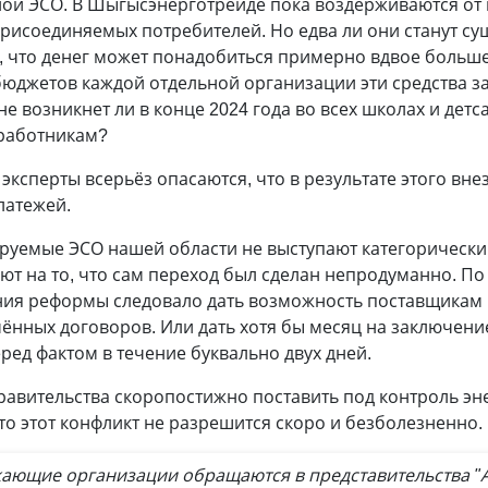
ой ЭСО. В Шыгысэнерготрейде пока воздерживаются от
рисоединяемых потребителей. Но едва ли они станут су
, что денег может понадобиться примерно вдвое боль
бюджетов каждой отдельной организации эти средства з
не возникнет ли в конце 2024 года во всех школах и дет
 работникам?
эксперты всерьёз опасаются, что в результате этого вн
латежей.
дируемые ЭСО нашей области не выступают категорическ
т на то, что сам переход был сделан непродуманно. По
ия реформы следовало дать возможность поставщикам 
чённых договоров. Или дать хотя бы месяц на заключени
еред фактом в течение буквально двух дней.
правительства скоропостижно поставить под контроль э
то этот конфликт не разрешится скоро и безболезненно.
ющие организации обращаются в представительства "Ат