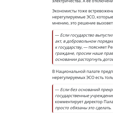
электричества. А её отключен
Экономисты тоже встревожен
нерегулируемые ЭСО, которые 
мнению, это решение вызовет 
— Если государство выпустил
акт, в добровольном порядке
к государству
, — поясняет Р
граждане, просим наше прав
основании расторгнуть дого
В Национальной палате предп
нерегулируемых ЭСО есть тол
— Если без оснований прекр
государственные учреждения
комментирует директор Пал
просто обязаны это сделать.