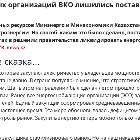
ых организаций ВКО лишились поста
нных ресурсов Минэнерго и Минэкономики Казахста
роэнергии. Но способ, каким это было сделано, пос
е так в решении правительства ликвидировать эне
YK-news.kz
.
 сказка...
которые закупают электричество у владельцев мощностей
стане давно. В стране популярно мнение, что стратегич
м. Шаг в этом направлении был сделан летом прошлого г
гии. Ранее все энергоснабжающие организации (ЭСО) з
телей. Единый закупщик сформировал средневзвешенны
 настоящее время. Эта мера обосновывалась дефицитом 
троль рынок. Закупить энергию теперь можно только на
 закупщика стабилизировало рынок. Но на наш неквал