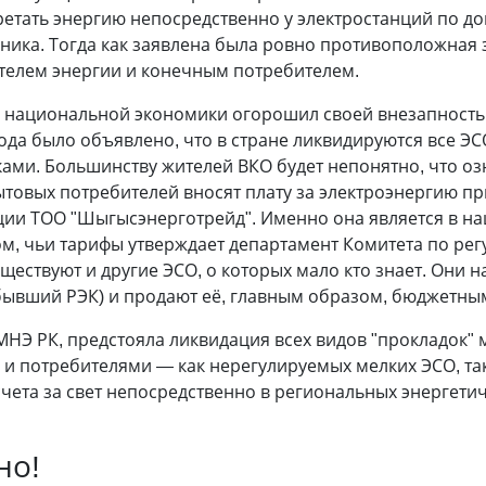
тать энергию непосредственно у электростанций по до
ника. Тогда как заявлена была ровно противоположная 
телем энергии и конечным потребителем.
 национальной экономики огорошил своей внезапностью
года было объявлено, что в стране ликвидируются все ЭС
ми. Большинству жителей ВКО будет непонятно, что озн
овых потребителей вносят плату за электроэнергию пр
ии ТОО "Шыгысэнерготрейд". Именно она является в на
, чьи тарифы утверждает департамент Комитета по ре
ществуют и другие ЭСО, о которых мало кто знает. Они
(бывший РЭК) и продают её, главным образом, бюджетны
 МНЭ РК, предстояла ликвидация всех видов "прокладок
и потребителями — как нерегулируемых мелких ЭСО, та
ета за свет непосредственно в региональных энергетиче
но!