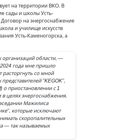
вует на территории ВКО. В
е сады и школы Усть-
. Договор на энергоснабжение
школа и училище искусств
вания Усть-Каменогорска, а
х организаций области
, —
 2024 года мне пришло
т расторгнуть со мной
х представителей "KEGOK",
 о приостановлении с 1
 в целях энергоснабжения.
заседании Мажилиса
ике", которые исключают
инимать скоропалительных
та — так называемых