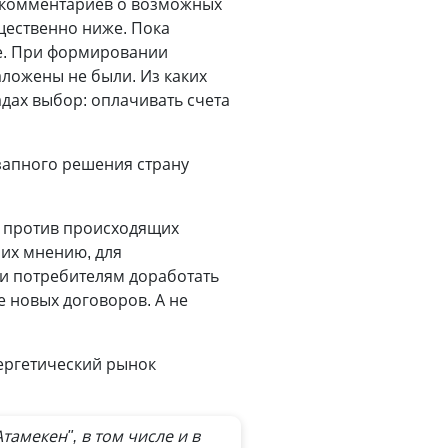
 комментариев о возможных
щественно ниже. Пока
ше. При формировании
аложены не были. Из каких
садах выбор: оплачивать счета
езапного решения страну
и против происходящих
 их мнению, для
и потребителям доработать
е новых договоров. А не
нергетический рынок
амекен", в том числе и в