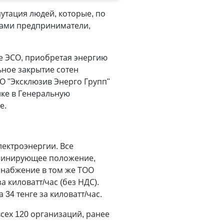
путация людей, которые, по
 сами предприниматели,
е ЭСО, приобретая энергию
льное закрытие сотен
О "Эксклюзив Энерго Групп"
нке в Генеральную
е.
лектроэнергии. Все
оминирующее положение,
снабжение в том же ТОО
 киловатт/час (без НДС).
34 тенге за киловатт/час.
сех 120 организаций, ранее