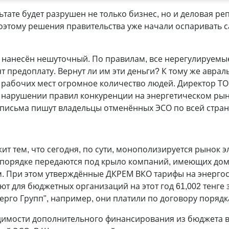
льтате будет разрушен не только бизнес, но и деловая ре
 Поэтому решения правительства уже начали оспаривать
 нанесён нешуточный. По правилам, все нерегулируемы
т пред­оплату. Вернут ли им эти деньги? К тому же авра
 рабочих мест огромное количество людей. Директор ТО
о нарушении правил конкуренции на энергетическом ры
 письма пишут владельцы отменённых ЭСО по всей стран
т тем, что сегодня, по сути, монополизируется рынок э
 порядке передаются под крыло компаний, имеющих д
. При этом утверждённые ДКРЕМ ВКО тарифы на энерго
 для бюджетных организаций на этот год 61,002 тенге за
ерго Групп", например, они платили по договору порядка 
одимости дополнительного финансирования из бюджета в