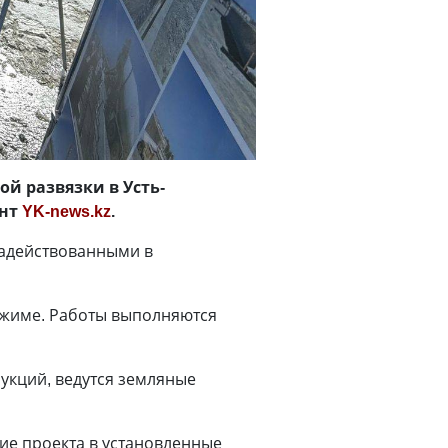
й развязки в Усть-
ент
YK-news.kz
.
задействованными в
ежиме. Работы выполняются
укций, ведутся земляные
ие проекта в установленные