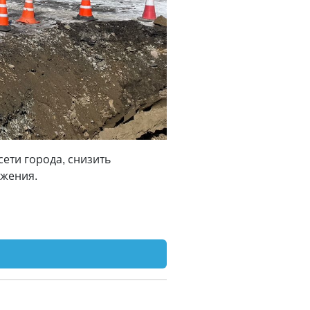
ети города, снизить
ижения.