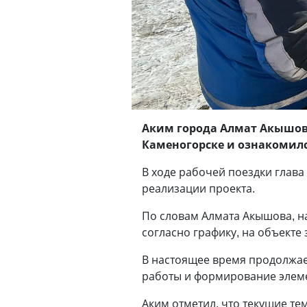
Аким города Алмат Акышов 
Каменогорске и ознакомилс
В ходе рабочей поездки глав
реализации проекта.
По словам Алмата Акышова, н
согласно графику, на объекте
В настоящее время продолжае
работы и формирование элеме
Аким отметил, что текущие те