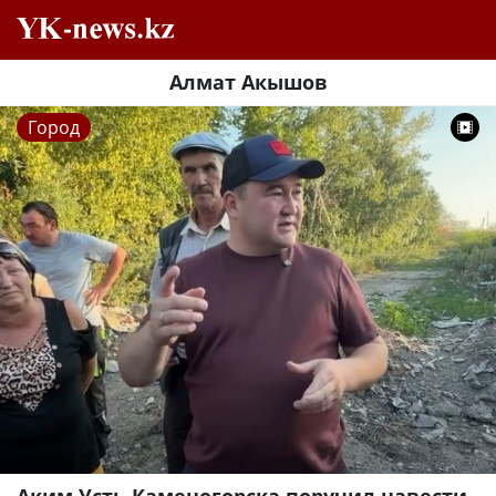
Алмат Акышов
Город