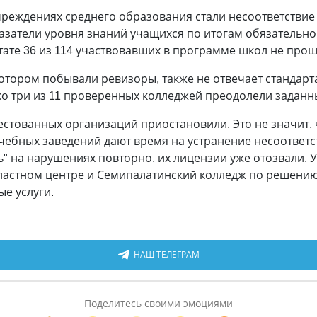
еждениях среднего образования стали несоответствие 
азатели уровня знаний учащихся по итогам обязательног
льтате 36 из 114 участвовавших в программе школ не про
котором побывали ревизоры, также не отвечает стандар
ько три из 11 проверенных колледжей преодолели задан
естованных организаций приостановили. Это не значит, 
чебных заведений дают время на устранение несоответс
" на нарушениях повторно, их лицензии уже отозвали. 
бластном центре и Семипалатинский колледж по решению
е услуги.
НАШ ТЕЛЕГРАМ
Поделитесь своими эмоциями