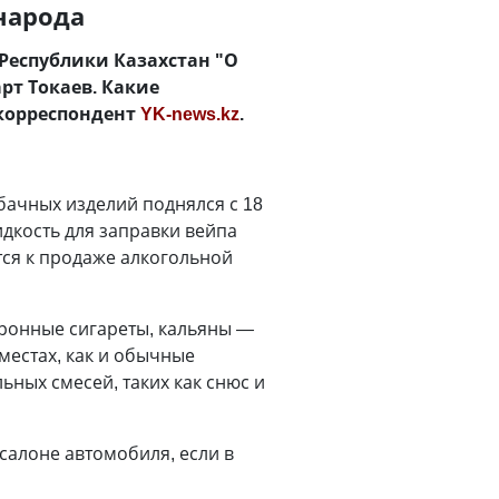
народа
Республики Казахстан "О
рт Токаев. Какие
 корреспондент
YK-news.kz
.
бачных изделий поднялся с 18
идкость для заправки вейпа
тся к продаже алкогольной
тронные сигареты, кальяны
—
местах, как и обычные
ьных смесей, таких как снюс и
салоне автомобиля, если в