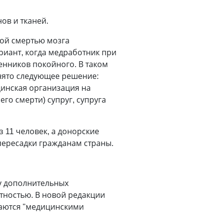
ов и тканей.
ной смертью мозга
риант, когда медработник при
венников покойного. В таком
инято следующее решение:
цинская организация на
го смерти) супруг, супруга
11 человек, а донорские
 пересадки гражданам страны.
у дополнительных
тностью. В новой редакции
ваются "медицинскими