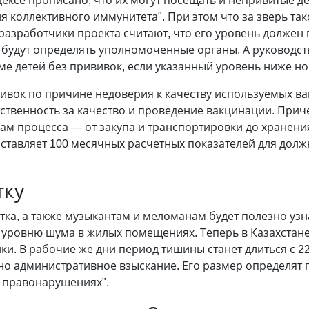
одексе прописано, что их могут посещать и непривитые де
 коллективного иммунитета". При этом что за зверь та
 разработчики проекта считают, что его уровень должен
ь будут определять уполномоченные органы. А руководс
ме детей без прививок, если указанный уровень ниже н
ививок по причине недоверия к качеству используемых ва
ственность за качество и проведение вакцинации. Приче
кам процесса
—
от закупа и транспортировки до хранени
ставляет 100 месячных расчетных показателей для должн
тку
ка, а также музыкантам и меломанам будет полезно узн
 уровню шума в жилых помещениях. Теперь в Казахстане
ки. В рабочие же дни период тишины станет длиться с 22
но административное взыскание. Его размер определят 
 правонарушениях".