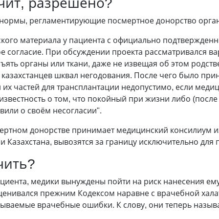
ачит, разрешено?
нормы, регламентирующие посмертное донорство орган
ского материала у пациента с официально подтвержден
е согласие. При обсуждении проекта рассматривался ва
зъять органы или ткани, даже не извещая об этом родст
у казахстанцев шквал негодования. После чего было пр
и их частей для трансплантации недопустимо, если меди
звестность о том, что покойный при жизни либо (после е
вили о своём несогласии".
ртном донорстве принимает медицинский консилиум из 
и Казах­стана, вывозятся за границу исключительно для
чить?
ациента, медики вынуждены пойти на риск нанесения ем
ценивался прежним Кодексом наравне с врачебной хала
азываемые врачебные ошибки. К слову, они теперь назы