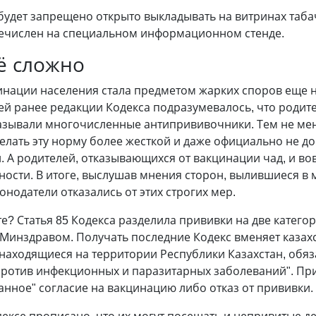
 будет запрещено открыто выкладывать на витринах таба
речислен на специальном информационном стенде.
ё сложно
нации населения стала предметом жарких споров еще н
й ранее редакции Кодекса подразумевалось, что родител
казывали многочисленные антипрививочники. Тем не мен
елать эту норму более жесткой и даже официально не д
 А родителей, отказывающихся от вакцинации чад, и вов
ности. В итоге, выслушав мнения сторон, вылившиеся в
конодатели отказались от этих строгих мер.
те? Статья 85 Кодекса разделила прививки на две катего
Минздравом. Получать последние Кодекс вменяет казахс
 находящиеся на территории Республики Казахстан, обя
ротив инфекционных и паразитарных заболеваний". Пр
нное" согласие на вакцинацию либо отказ от прививки.