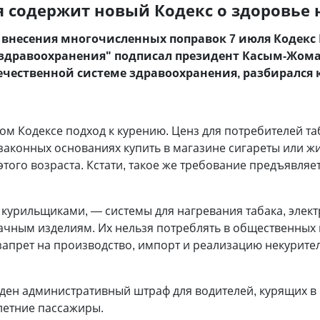
 содержит новый Кодекс о здоровье 
 внесения многочисленных поправок 7 июля Кодекс 
 здравоохранения" подписал президент Касым-Жома
чественной системе здравоохранения, разбирался
м Кодексе подход к курению. Ценз для потребителей та
а законных основаниях купить в магазине сигареты или ж
того возраста. Кстати, такое же требование предъявляе
е курильщиками,
—
системы для нагревания табака, элек
ачным изделиям. Их нельзя потреблять в общественных 
 запрет на производство, импорт и реализацию некурител
ден административный штраф для водителей, курящих в 
летние пассажиры.