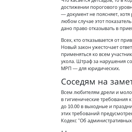
Что касается детсадов, то в К
достижении порогового уровня
—
документ не поясняет, хотя
любом случае этот показател
дано право отказывать в прие
Всех, кто отказывается от пр
Новый закон ужесточает ответ
применяться ко всем участни
укола. Штраф за нарушения со
МРП
—
для юридических.
Соседям на заме
Всем любителям дрели и молот
в гигиенические требования к
до 10.00 в выходные и праздни
этих требований предусмотре
Кодекс "Об административных