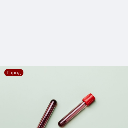
Город