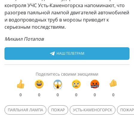
контроля УЧС Усть-Каменогорска напоминают, что
разогрев паяльной лампой двигателей автомобилей
и водопроводных труб в морозы приводит к
серьезным последствиям.
Михаил Потапов
НАШ ТЕЛЕГРАМ
Поделитесь своими эмоциями
0
0
0
0
0
0
ПАЯЛЬНАЯ ЛАМПА
ПОЖАР
УСТЬ-КАМЕНОГОРСК
ПОЖАР