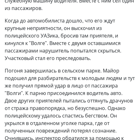
служебную машину водителя. Вместе с ним сел один
из пассажиров.
Когда до автомобилиста дошло, что его ждут
крупные неприятности, он выскочил из
полицейского УАЗика, бросив там приятеля, и
кинулся к "Волге". Вместе с двумя оставшимися
пассажирами нарушитель попытался скрыться.
Участковый стал его преследовать.
Погоня завершилась в сельском парке. Майор
подошел для разбирательств к молодым людям и тут
же получил прямой удар в лицо от пассажира
"Волги". К парню присоединился водитель авто.
Двое других приятелей пытались оттянуть драчунов
от стража правопорядка, но безуспешно. Однако
полицейскому удалось спастись бегством. Он
укрылся в отдаленном уголке парка, где от
полученных повреждений потерял сознание.
Очнувшись, инспектор обратился за помощью к