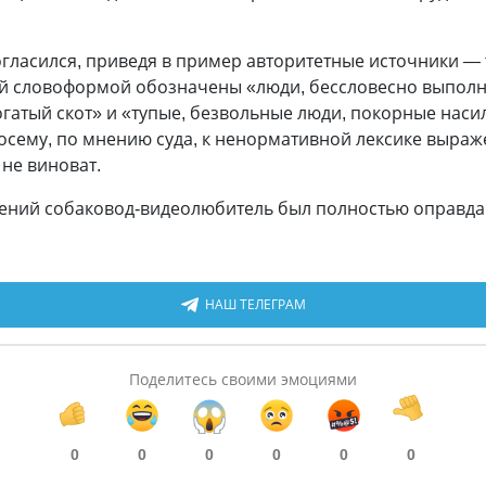
огласился, приведя в пример авторитетные источники —
ой словоформой обозначены «люди, бессловесно выпол
огатый скот» и «тупые, безвольные люди, покорные на
осему, по мнению суда, к ненормативной лексике выраж
 не виноват.
ений собаковод-видеолюбитель был полностью оправда
НАШ ТЕЛЕГРАМ
Поделитесь своими эмоциями
0
0
0
0
0
0