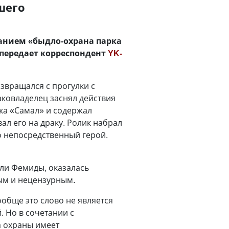
шего
ванием «быдло-охрана парка
передает корреспондент
YK-
озвращался с прогулки с
аковладелец заснял действия
ка «Самал» и содержал
л его на драку. Ролик набрал
о непосредственный герой.
ели Фемиды, оказалась
ным и нецензурным.
обще это слово не является
 Но в сочетании с
 охраны имеет