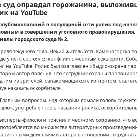
е суд оправдал горожанина, выложив
к на YouTube
 опубликовавший в популярной сети ролик под наз
новным в совершении уголовного правонарушения, 
иалы городского суда № 2.
преля текущего года. Некий житель Усть-Каменогорска в
где у него состоялся конфликт с местным секьюрити. Соб
л на YouTube. Ролик был озаглавлен «быдло-охрана пар
ором автор пояснил, что сотрудник охраны провоцирова
дним из зрителей, ознакомившихся с контентом, стал ег
буя наказать оскорбителя.
. Главным вопросом, над которым ломали голову служит
быдло», употребленное в названии ролика, оскорбитель
эксперты-филологи пояснили честному собранию, что во
потребляется во множестве литературных произведений.
кационными действиями автора в отношении сотрудника