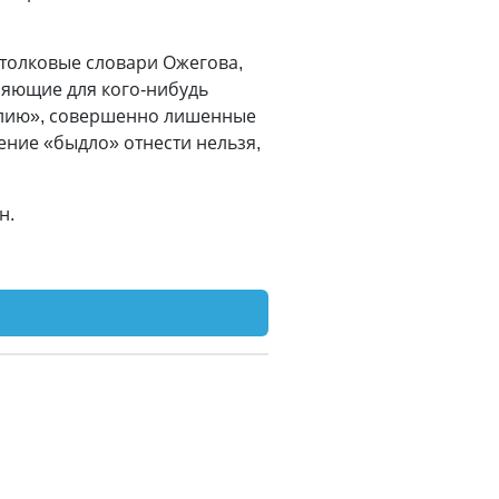
 толковые словари Ожегова,
няющие для кого-нибудь
силию», совершенно лишенные
ение «быдло» отнести нельзя,
н.