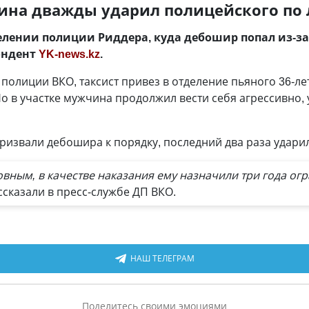
ина дважды ударил полицейского по 
лении полиции Риддера, куда дебошир попал из-за
пондент
YK-news.kz
.
полиции ВКО, таксист привез в отделение пьяного 36-ле
 Но в участке мужчина продолжил вести себя агрессивно,
призвали дебошира к порядку, последний два раза ударил
вным, в качестве наказания ему назначили три года ог
сказали в пресс-службе ДП ВКО.
НАШ ТЕЛЕГРАМ
Поделитесь своими эмоциями