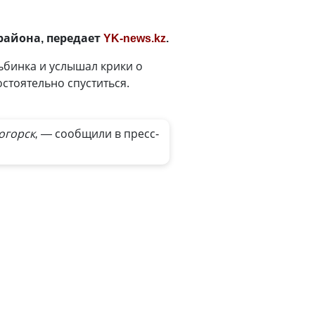
района, передает
YK-news.kz
.
ьбинка и услышал крики о
остоятельно спуститься.
огорск, —
сообщили в пресс-