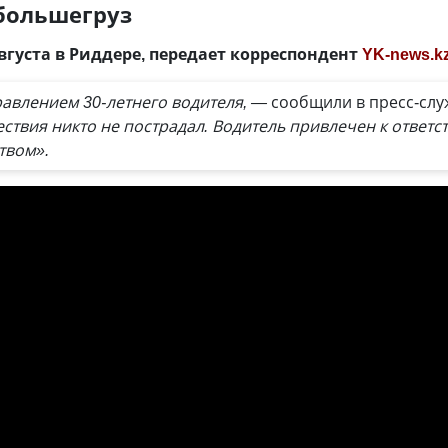
большегруз
вгуста в Риддере, передает корреспондент
YK-news.k
авлением 30-летнего водителя, —
сообщили в пресс-слу
ствия никто не пострадал. Водитель привлечен к ответст
твом».