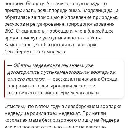
построит берлогу. А значит его нужно куда-то
пристраивать, ведь впереди зима. Владелица дачи
обратилась за помощью в Управление природных
ресурсов и регулирования природопользования
ВКО. Специалисты пообещали, что в ближайшее
время приедут и увезут медвежонка в Усть-
Каменогорск, чтобы поселить в зоопарке
Левобережного комплекса.
— Об этом медвежонке мы знаем, уже
договорились с усть-каменогорским зоопарком,
они его приютят, —
рассказал начальник Отряда
оперативного реагирования лесного и
охотничьего хозяйства Ермек Багланулы.
Отметим, что в этом году в левобережном зоопарке
медведица родила трех медвежат. Примет ли
косолапая мама беспризорного мишку из Риддера
или его поселят отдельно — еще не известно.