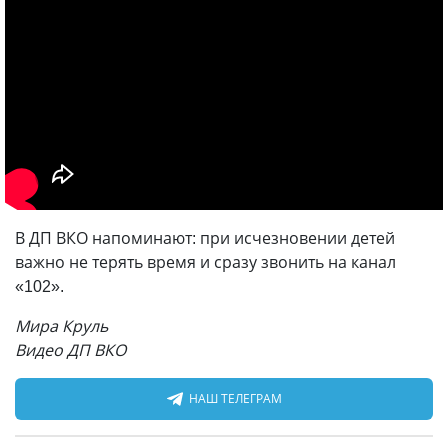
В ДП ВКО напоминают: при исчезновении детей
важно не терять время и сразу звонить на канал
«102».
Мира Круль
Видео ДП ВКО
НАШ ТЕЛЕГРАМ