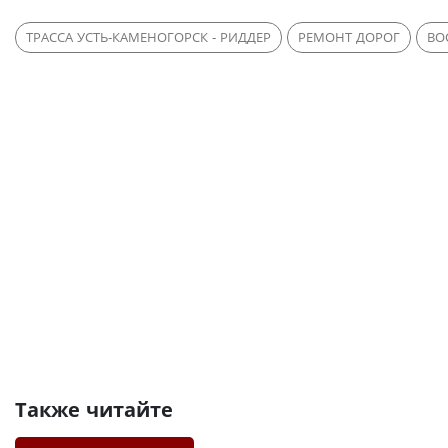
ТРАССА УСТЬ-КАМЕНОГОРСК - РИДДЕР
РЕМОНТ ДОРОГ
ВО
Также читайте