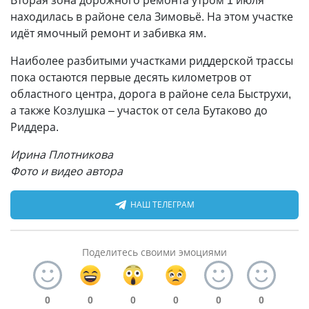
Вторая зона дорожного ремонта утром 1 июля
находилась в районе села Зимовьё. На этом участке
идёт ямочный ремонт и забивка ям.
Наиболее разбитыми участками риддерской трассы
пока остаются первые десять километров от
областного центра, дорога в районе села Быструхи,
а также Козлушка – участок от села Бутаково до
Риддера.
Ирина Плотникова
Фото и видео автора
НАШ ТЕЛЕГРАМ
Поделитесь своими эмоциями
0
0
0
0
0
0