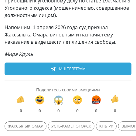
приобщили к уголовному делу по статье 190, части 3
Уголовного кодекса (мошенничество, совершенное
должностным лицом).
Напомним, 1 апреля 2026 года суд признал
Жаксылыка Омара виновным и назначил ему
наказание в виде шести лет лишения свободы.
Мира Круль
НАШ ТЕЛЕГРАМ
Поделитесь своими эмоциями
0
0
0
0
0
0
ЖАКСЫЛЫК ОМАР
УСТЬ-КАМЕНОГОРСК
КНБ РК
ВЫМОГ