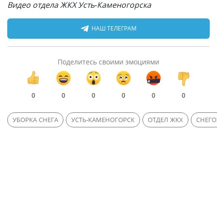
Видео отдела ЖКХ Усть-Каменогорска
НАШ ТЕЛЕГРАМ
Поделитесь своими эмоциями
0
0
0
0
0
0
УБОРКА СНЕГА
УСТЬ-КАМЕНОГОРСК
ОТДЕЛ ЖКХ
СНЕГО