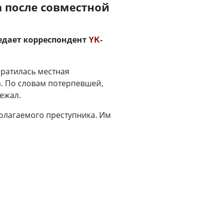
 после совместной
едает корреспондент
YK-
братилась местная
а. По словам потерпевшей,
ежал.
олагаемого преступника. Им