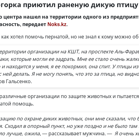
огорка приютил раненую дикую птицу
го центра нашел на территории одного из предприя
асность, передает
Noks.kz
.
 как хотел помочь пернатой, но не знал к кому можно 
территории организации на КШТ, на проспекте Аль-Фараб
аки, которые могли ее задрать. Мне ее стало очень жалк
и находится у меня, я ее покормил, она спит. У птицы из
с ней делать. Я не могу понять, что это за птица, но видн
ов Гальсенко.
различные организации по защите животных и пытается 
натой помощь.
ацию по охране диких животных, они мне сказали, что бу
я. Сходил в опорный пункт, но уже поздно и не было там
ало лучше, ожила
, — рассказывает мужчина.
— Я очень х