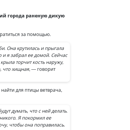
тий города раненую дикую
обратиться за помощью.
и. Она крутилась и прыгала
о и я забрал ее домой. Сейчас
 крыла торчит кость наружу,
о, что хищная
, — говорит
найти для птицы ветврача,
дут думать, что с ней делать.
 никого. Я покормил ее
очу, чтобы она поправилась.