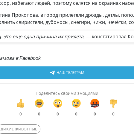
ссор, избегают людей, поэтому селятся на окраинах насе
тина Прокопова, в город прилетели дрозды, дятлы, попо
лнить свиристели, дубоносы, снегири, чижи, чечётки, со
 Это ещё одна причина их прилета, —
констатировал Ко
амова в Facebook
НАШ ТЕЛЕГРАМ
Поделитесь своими эмоциями
0
0
0
0
0
0
ДИКИЕ ЖИВОТНЫЕ