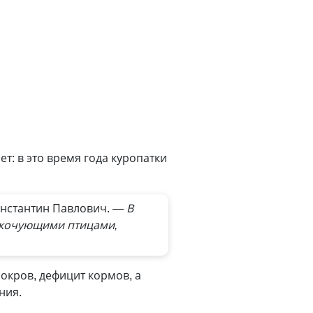
: в это время года куропатки
онстантин Павлович.
— В
и кочующими птицами,
окров, дефицит кормов, а
ния.